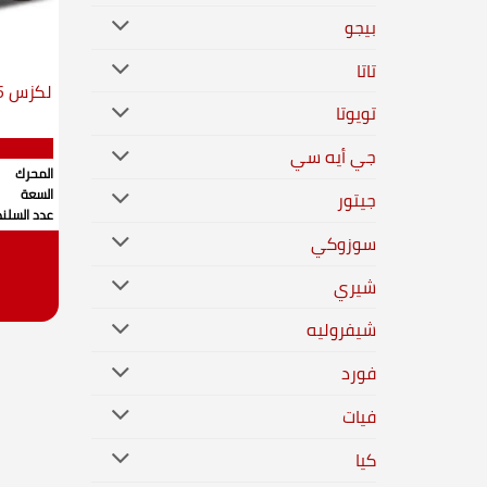
بيجو
تاتا
لكزس LX600 2025 اف سبورت
تويوتا
جي أيه سي
المحرك
السعة
جيتور
عدد السلند
سوزوكي
شيري
شيفروليه
فورد
فيات
كيا