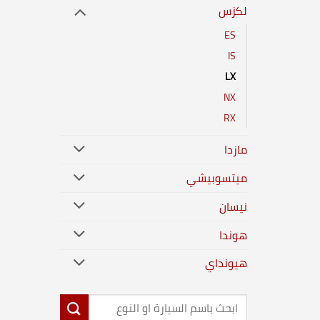
لكزس
ES
IS
LX
NX
RX
مازدا
ميتسوبيشي
نيسان
هوندا
هيونداي