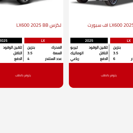
لكزس LX600 2025 BB
2025
LX
2025
LX
بنزين
تلقين الوقود
تيربو
المحرك
بنزين
تلقين الوقود
3.5
الناقل
اتوماتيك
السعة
3.5
الناقل
ر
6
الدفع
رباعي
عدد السلندر
4
الدفع
يتوفر بالطلب
يتوفر بالطلب