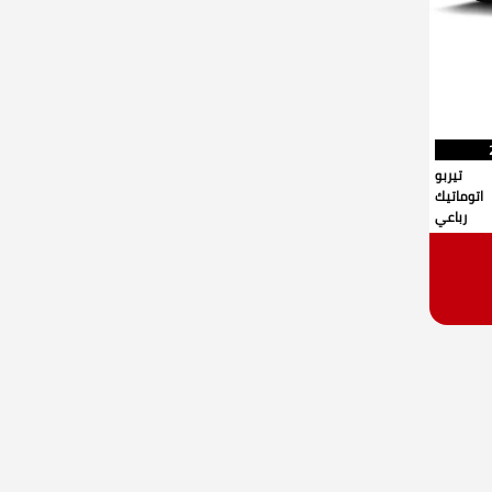
تيربو
اتوماتيك
رباعي