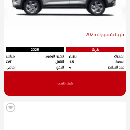
كريتا كمفورت 2025
كريتا
2025
المحرك
بنزين
تلقين الوقود
مباشر
السعة
1.5
الناقل
CVT
عدد السلندر
4
الدفع
امامي
يتوفر بالطلب