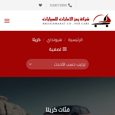
خطي
920015990
لمحتوى
الرئيسية
/
هيونداي
/
كريتا
تصفية
فئات كريتا