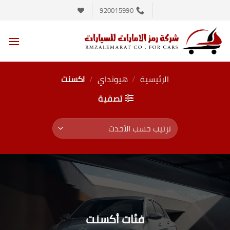
خطي
920015990
لمحتوى
الرئيسية
/
هيونداي
/
اكسنت
تصفية
فئات أكسنت