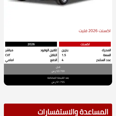
اكسنت 2026 فليت
اكسنت
2026
المحرك
بنزين
تلقين الوقود
مباشر
السعة
1.5
الناقل
CVT
عدد السلندر
4
الدفع
امامي
قبل
53.700
ر.س
بعد القيمة المضافة
61.755
ر.س
المساعدة والاستفسارات