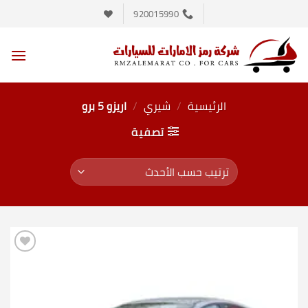
خطي
920015990
لمحتوى
الرئيسية
/
شيري
/
اريزو 5 برو
تصفية