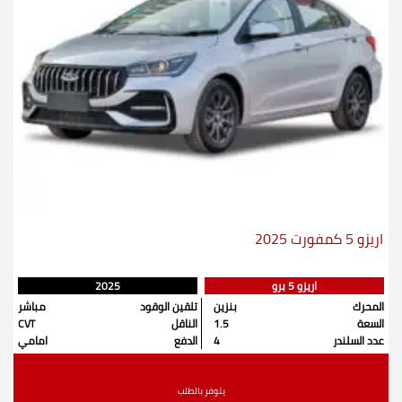
اريزو 5 كمفورت 2025
اريزو 5 برو
2025
المحرك
بنزين
تلقين الوقود
مباشر
السعة
1.5
الناقل
CVT
عدد السلندر
4
الدفع
امامي
يتوفر بالطلب