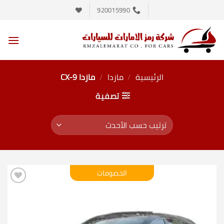
خطي
920015990
لمحتوى
الرئيسية
/
مازدا
/
مازدا CX-9
تصفية
الخصومات