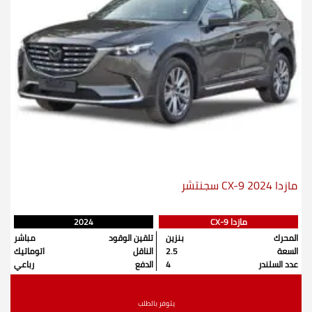
مازدا CX-9 2024 سجنتشر
مازدا CX-9
2024
المحرك
بنزين
تلقين الوقود
مباشر
السعة
2.5
الناقل
اتوماتيك
عدد السلندر
4
الدفع
رباعي
يتوفر بالطلب