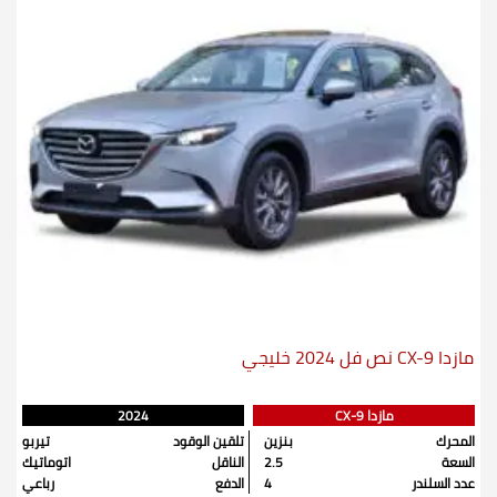
مازدا CX-9 نص فل 2024 خليجي
مازدا CX-9
2024
المحرك
بنزين
تلقين الوقود
تيربو
السعة
2.5
الناقل
اتوماتيك
عدد السلندر
4
الدفع
رباعي