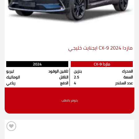
مازدا CX-9 2024 ايجنايت خليجي
مازدا CX-9
2024
المحرك
بنزين
تلقين الوقود
تيربو
السعة
2.5
الناقل
اتوماتيك
عدد السلندر
4
الدفع
رباعي
يتوفر بالطلب