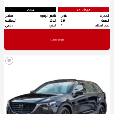
مازدا CX-9
2024
المحرك
بنزين
تلقين الوقود
مباشر
السعة
2.5
الناقل
اتوماتيك
عدد السلندر
4
الدفع
رباعي
يتوفر بالطلب