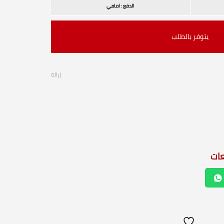
الدفع : امامي
يتوفر بالطلب
إزالة
عات