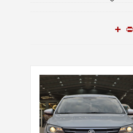
PrintFriendly
Share
Snapcha
T