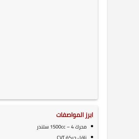
ابرز المواصفات
محرك 1500cc – 4 سلندر
ناقل حركة CVT