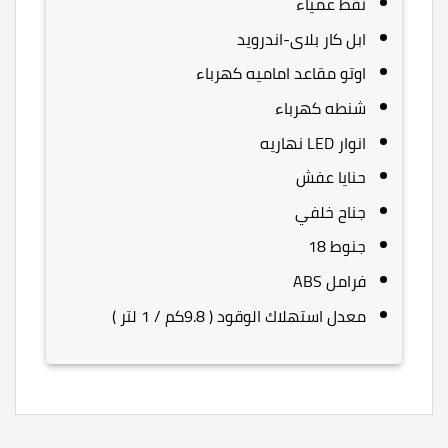
نقط عمياء
ابل كار بلاى-اندرويد
اوتو مقاعد اماميه كهرباء
شنطه كهرباء
انوار LED نهاريه
حنايا عفش
جناح خلفي
جنوط 18
فرامل ABS
معدل استهلاك الوقود ( 9.8كم / 1 لتر )