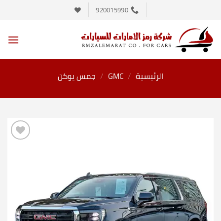
خطي
920015990
لمحتوى
الرئيسية
/
GMC
/
جمس يوكن