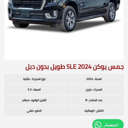
جمس يوكن 2024 SLE طويل بدون دبل
السنة : 2024
نوع السيارة : عائلية
المحرك : بنزين
السعة : 5.3
عدد السلندر : 8
تلقين الوقود : مباشر
الناقل : اتوماتيك
الدفع : خلفي
استفسار