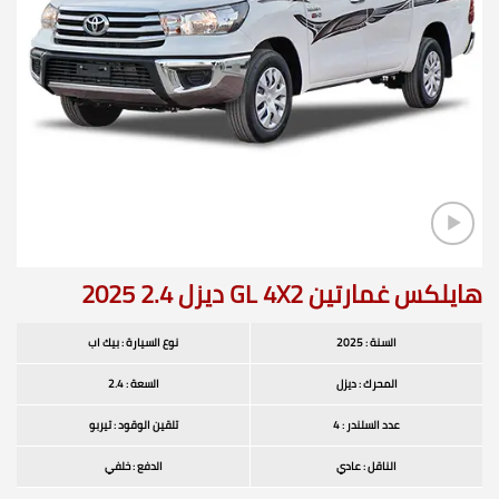
هايلكس غمارتين GL 4X2 ديزل 2.4 2025
السنة : 2025
نوع السيارة : بيك اب
المحرك : ديزل
السعة : 2.4
عدد السلندر : 4
تلقين الوقود : تيربو
الناقل : عادي
الدفع : خلفي