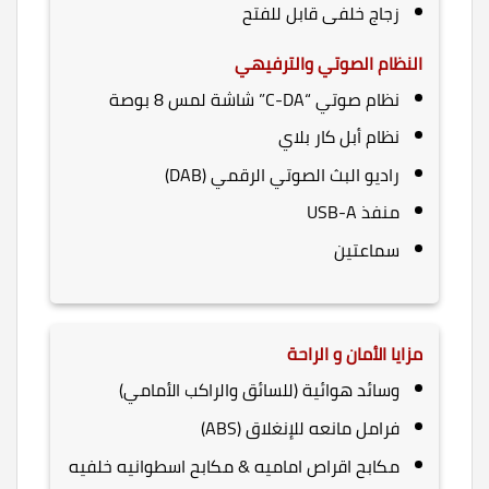
زجاج خلفى قابل للفتح
النظام الصوتي والترفيهي
نظام صوتي “C-DA” شاشة لمس 8 بوصة
نظام أبل كار بلاي
راديو البث الصوتي الرقمي (DAB)
منفذ USB-A
سماعتين
مزايا الأمان و الراحة
وسائد هوائية (للسائق والراكب الأمامي)
فرامل مانعه للإنغلاق (ABS)
مكابح اقراص اماميه & مكابح اسطوانيه خلفيه