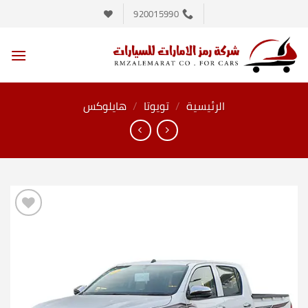
خطي
920015990
لمحتوى
الرئيسية
/
تويوتا
/
هايلوكس