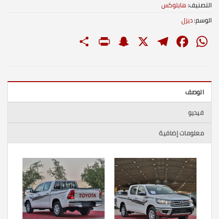
التصنيف:
هايلوكس
الوسم:
ديزل
PrintFriendly
Share
Snapchat
Telegram
Facebook
WhatsApp
X
الوصف
فيديو
معلومات إضافية