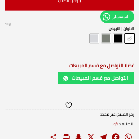
يتوفر بالطلب
استفسار
إزالة
| الابيض
الالوان
فضلا التواصل مع قسم المبيعات
التواصل مع قسم المبيعات
رمز المنتج:
غير محدد
التصنيف:
كونا
PrintFriendly
Share
Snapchat
Telegram
Facebook
WhatsApp
X