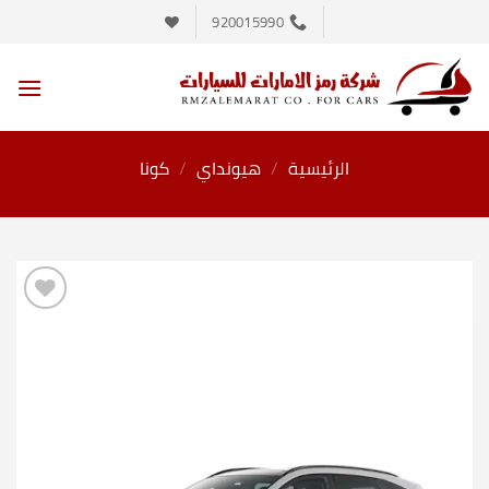
خطي
920015990
لمحتوى
الرئيسية
/
هيونداي
/
كونا