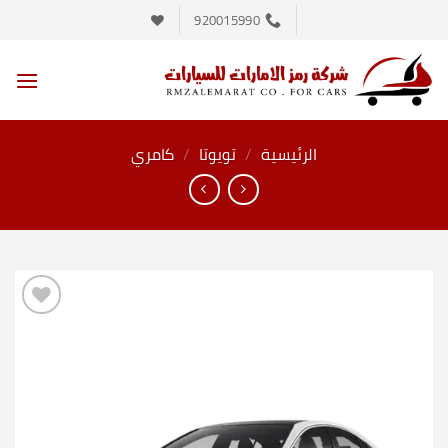
خطي
920015990
لمحتوى
الرئيسية
/
تويوتا
/
كامري