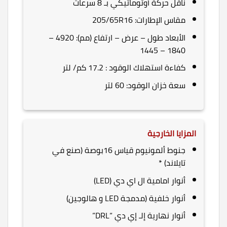
ناقل حركة أوتوماتيكي بـ 8 سرعات
مقاس الإطارات: 205/65R16
الأبعاد طول – عرض – ارتفاع (مم): 4920 –
1840 – 1445
كفاءة استهلاك الوقود : 17.2 كم/ لتر
سعة خزان الوقود: 60 لتر
المزايا الخارجية
جنوط ألمونيوم قياس 16بوصة (صنع في
تايلاند) *
أنوار امامية ال اي دي (LED)
أنوار خلفية (مدمجة LED و هالوجين)
أنوار نهارية إلـ إي دي “DRL”