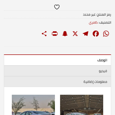
رمز المنتج:
غير محدد
التصنيف:
كامري
PrintFriendly
Share
Snapchat
Telegram
Facebook
WhatsApp
X
الوصف
فيديو
معلومات إضافية