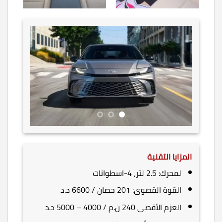
المزايا التقنية
لمحرك: 2.5 لتر، 4-اسطوانات
القوة القصوى: 201 حصان / 6600 د.د
العزم الأقصى 240 ن.م / 4000 – 5000 د.د