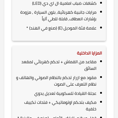
كشافات ضباب امامية ال اي دي (LED)
مرايات جانبية كهربائية, بلون السيارة , مزودة
بإشارات انعطاف, قابلة للطي آلياً
علامة فئة الموديل (E) (صنع في الهند) *
المزايا الداخلية
مقاعد من القماش + تحكم كهربائي لمقعد
السائق
مقود مع ازرار تحكم بالنظام الصوتي والهاتف و
نظام التعرف على الصوت
عجلة القيادة تلسكوبية تعديل يدوي
مكيف بتحكم اوتوماتيكي + فتحات تكييف
خلفية
قفل مركزي للراكب الأمامي(صنع في ماليزيا) *