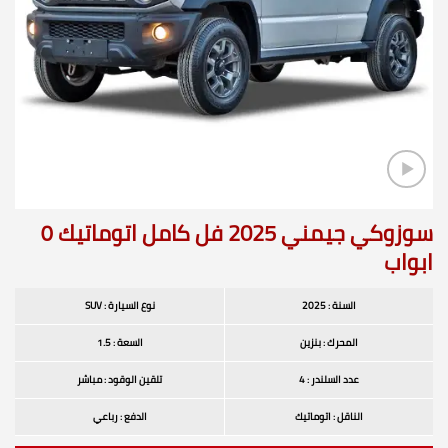
سوزوكي جيمني 2025 فل كامل اتوماتيك ٥
ابواب
السنة : 2025
نوع السيارة : SUV
المحرك : بنزين
السعة : 1.5
عدد السلندر : 4
تلقين الوقود : مباشر
الناقل : اتوماتيك
الدفع : رباعي