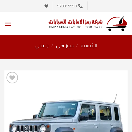
خطي
920015990
لمحتوى
الرئيسية
/
سوزوكي
/
جيمني