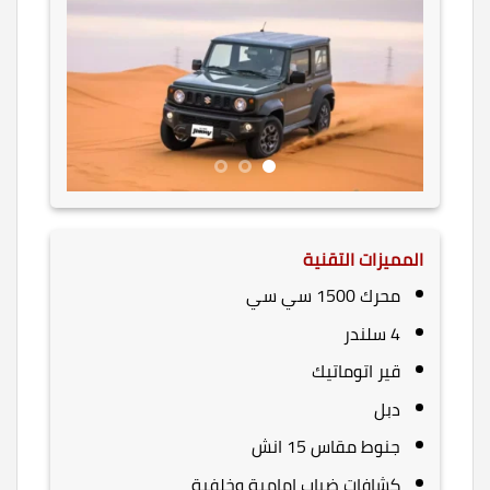
المميزات التقنية
محرك 1500 سي سي
4 سلندر
قير اتوماتيك
دبل
جنوط مقاس 15 انش
كشافات ضباب امامية وخلفية