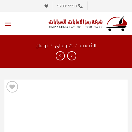
خطي
920015990
لمحتوى
الرئيسية
/
هيونداي
/
توسان