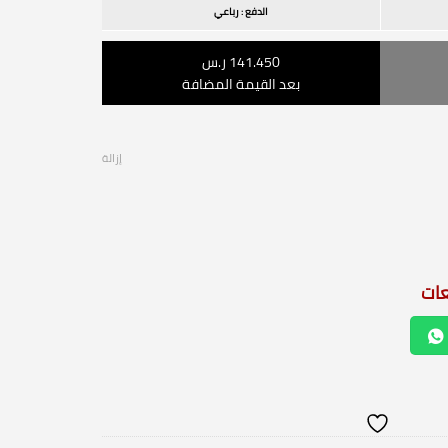
الدفع : رباعي
141.450 ر.س
بعد القيمة المضافة
إزالة
عات