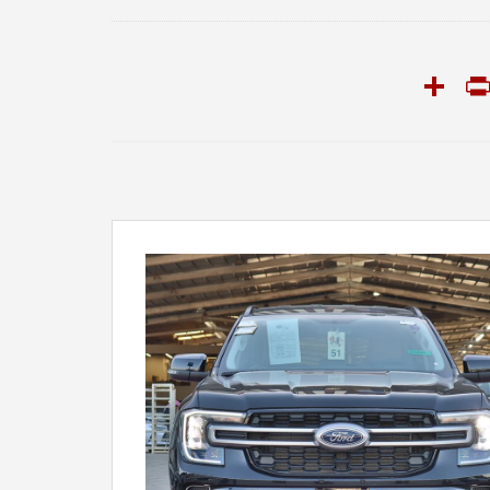
PrintFriendly
Share
Snapcha
T