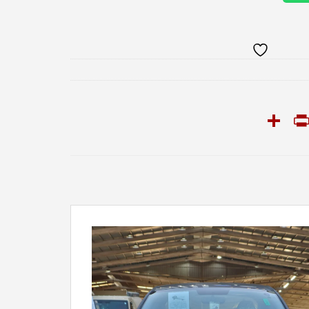
PrintFriendly
Share
Snapcha
T