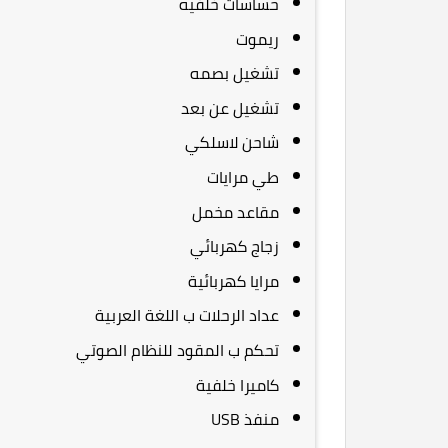
حساسات خلفيه
ريموت
تشغيل بصمه
تشغيل عن بعد
شاحن لاسلكي
طي مرايات
مقاعد مخمل
زجاج كهربائي
مرايا كهربائية
عداد الرحلات ب اللغة العربية
تحكم ب المقود للنظام الصوتي
كاميرا خلفية
منفذ USB