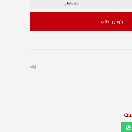
الدفع : امامي
يتوفر بالطلب
إزالة
عات