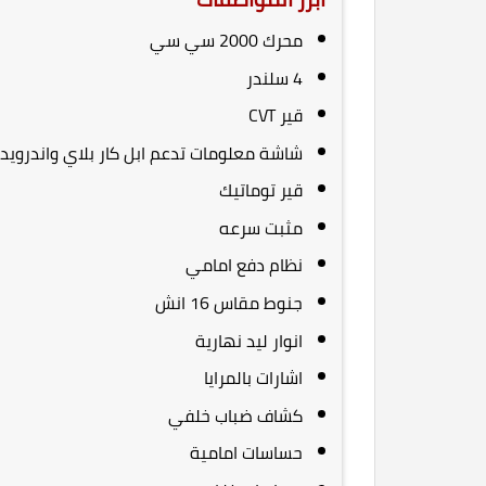
محرك 2000 سي سي
4 سلندر
قير CVT
شاشة معلومات تدعم ابل كار بلاي واندرويد 
قير توماتيك
مثبت سرعه
نظام دفع امامي
جنوط مقاس 16 انش
انوار ليد نهارية
اشارات بالمرايا
كشاف ضباب خلفي
حساسات امامية