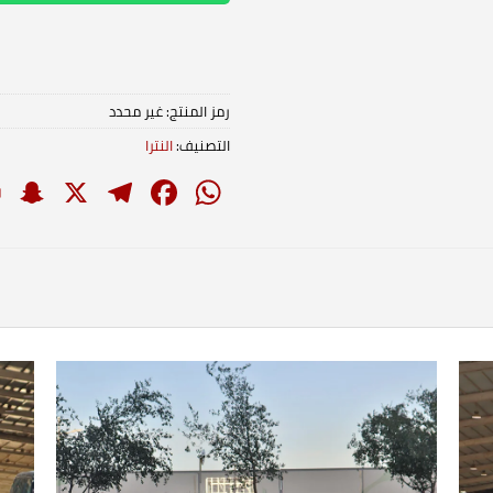
رمز المنتج:
غير محدد
التصنيف:
النترا
t
elegram
Facebook
WhatsApp
X